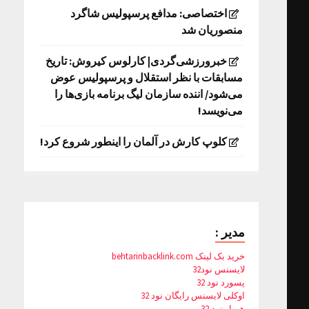
اختصاصی: مدافع پرسپولیس شاگرد
منصوریان شد
خبرورزشی‌گردی| کارلوس کیروش: تاریخ
مسابقات با نظر استقلال و پرسپولیس عوض
می‌شود/ اننده سازمان لیگ برنامه بازی‌ها را
می‌نویسد!
کلوپ کارش در آلمان را اینطور شروع کرد!
مدیر :
خرید بک لینک behtarinbacklink.com
لایسنس نود32
پسورد نود 32
اوکلی لایسنس رایگان نود 32
همیار نود 32