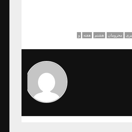
بری
محرومان
هشتم
هفته
و