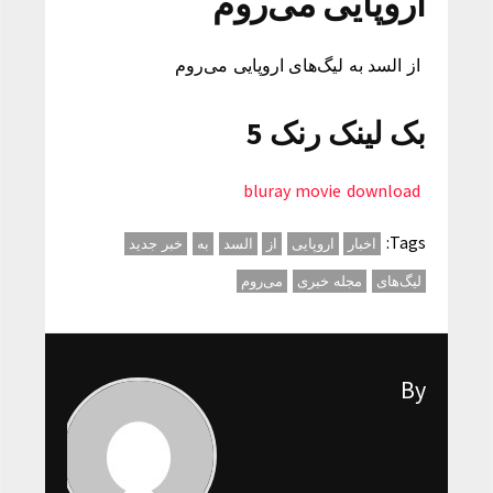
اروپایی می‌روم
از السد به لیگ‌های اروپایی می‌روم
بک لینک رنک 5
bluray movie download
Tags:
اخبار
اروپایی
از
السد
به
خبر جدید
لیگ‌های
مجله خبری
می‌روم
By