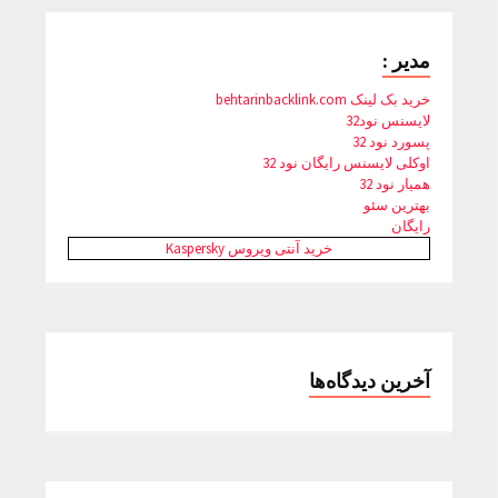
مدیر :
خرید بک لینک behtarinbacklink.com
لایسنس نود32
پسورد نود 32
اوکلی لایسنس رایگان نود 32
همیار نود 32
بهترین سئو
رایگان
خرید آنتی ویروس Kaspersky
آخرین دیدگاه‌ها