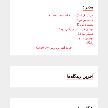
مدیر :
خرید بک لینک behtarinbacklink.com
لایسنس نود32
پسورد نود 32
اوکلی لایسنس رایگان نود 32
همیار نود 32
بهترین سئو
رایگان
خرید آنتی ویروس Kaspersky
آخرین دیدگاه‌ها